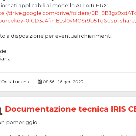
iornati applicabili al modello ALTAIR HRX:
ps://drive.google.com/drive/folders/0B_8BJgz9x
ourcekey=0-CD3a4fmELsl0yMOSr9b5Tg&usp=share_
to a disposizione per eventuali chiarimenti.
zie,
iana
'Onisi Luciana
-
08:56 - 16 gen 2023
Documentazione tecnica IRIS C
n pomeriggio,