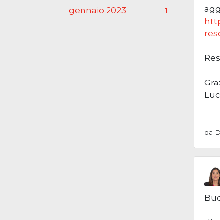
agg
gennaio 2023
1
htt
res
Res
Gra
Luc
da D
Buo