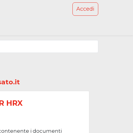
Accedi
ato.it
R HRX
sa contenente i documenti