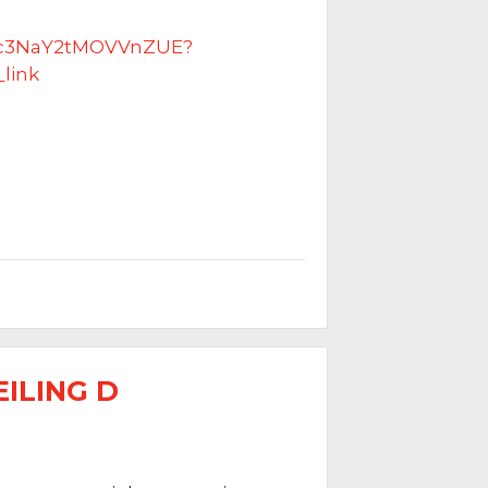
dATc3NaY2tMOVVnZUE?
link
EILING D